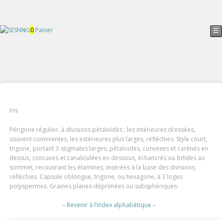
0
Panier
☰
Iris
Périgone régulier, à divisions pétaloïdes ; les intérieures dressées,
souvent conniventes, les extérieures plus larges, réfléchies. Style court,
trigone, portant 3 stigmates larges, pétaloïdes, convexes et carénés en
dessus, concaves et canaliculées en dessous, échancrés ou bifides au
sommet, recouvrant les étamines, insérées à la base des divisions,
réfléchies. Capsule oblongue, trigone, ou hexagone, à 3 loges
polyspermes. Graines planes-déprimées ou subsphériques.
– Revenir à l’index alphabétique –