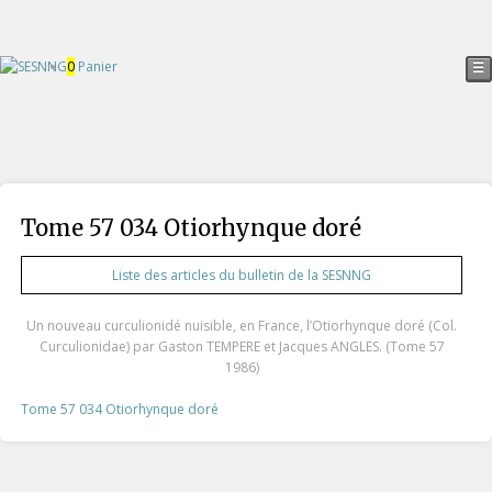
0
Panier
☰
Tome 57 034 Otiorhynque doré
Liste des articles du bulletin de la SESNNG
Un nouveau curculionidé nuisible, en France, l’Otiorhynque doré (Col.
Curculionidae) par Gaston TEMPERE et Jacques ANGLES. (Tome 57
1986)
Tome 57 034 Otiorhynque doré